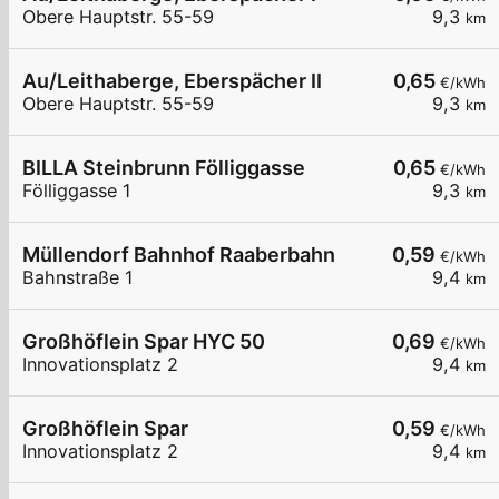
Obere Hauptstr. 55-59
9,3
km
Au/Leithaberge, Eberspächer II
0,65
€/kWh
Obere Hauptstr. 55-59
9,3
km
BILLA Steinbrunn Fölliggasse
0,65
€/kWh
Fölliggasse 1
9,3
km
Müllendorf Bahnhof Raaberbahn
0,59
€/kWh
Bahnstraße 1
9,4
km
Großhöflein Spar HYC 50
0,69
€/kWh
Innovationsplatz 2
9,4
km
Großhöflein Spar
0,59
€/kWh
Innovationsplatz 2
9,4
km