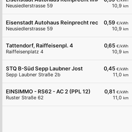
€/kWh
Neusiedlerstrasse 59
10,9
km
Eisenstadt Autohaus Reinprecht rechts
0,59
€/kWh
Neusiedlerstrasse 59
10,9
km
Tattendorf, Raiffeisenpl. 4
0,65
€/kWh
Raiffeisenplatz 4
10,9
km
STQ B-Süd Sepp Laubner Jost
0,45
€/kWh
Sepp Laubner Straße 2b
11,0
km
EINSIMMO - RS62 - AC 2 (PPL 12)
0,81
€/kWh
Ruster Straße 62
11,0
km