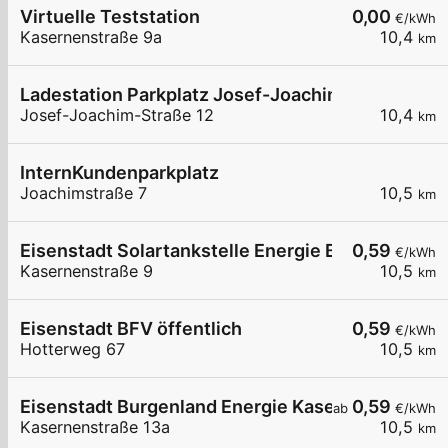
Virtuelle Teststation
0,00
€/kWh
Kasernenstraße 9a
10,4
km
Ladestation Parkplatz Josef-Joachim-Straße
Josef-Joachim-Straße 12
10,4
km
InternKundenparkplatz
Joachimstraße 7
10,5
km
Eisenstadt Solartankstelle Energie Burgenland
0,59
€/kWh
Kasernenstraße 9
10,5
km
Eisenstadt BFV öffentlich
0,59
€/kWh
Hotterweg 67
10,5
km
Eisenstadt Burgenland Energie Kasernenstraße 
0,59
ab
€/kWh
Kasernenstraße 13a
10,5
km