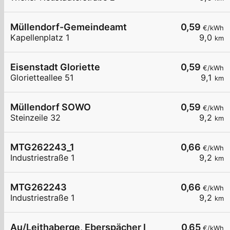
Müllendorf-Gemeindeamt
0,59
€/kWh
Kapellenplatz 1
9,0
km
Eisenstadt Gloriette
0,59
€/kWh
Glorietteallee 51
9,1
km
Müllendorf SOWO
0,59
€/kWh
Steinzeile 32
9,2
km
MTG262243_1
0,66
€/kWh
Industriestraße 1
9,2
km
MTG262243
0,66
€/kWh
Industriestraße 1
9,2
km
Au/Leithaberge, Eberspächer I
0,65
€/kWh