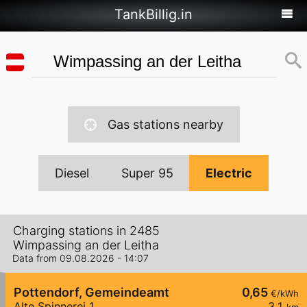
TankBillig.in
Gas stations nearby
Diesel
Super 95
Electric
Charging stations in 2485
Wimpassing an der Leitha
Data from 09.08.2026 - 14:07
Pottendorf, Gemeindeamt
0,65
€/kWh
Alte Spinnerei 1
3,1