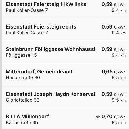
Eisenstadt Feiersteig 11kW links
0,59
€/kWh
Paul Koller-Gasse 7
9,4
km
Eisenstadt Feiersteig rechts
0,59
€/kWh
Paul Koller-Gasse 7
9,4
km
Steinbrunn Fölliggasse Wohnhaussiedlung
0,59
€/kWh
Fölliggasse 15
9,4
km
Mitterndorf, Gemeindeamt
0,65
€/kWh
Hauptstraße 30
9,5
km
Eisenstadt Joseph Haydn Konservatorium
0,59
€/kWh
Gloriettallee 33
9,5
km
BILLA Müllendorf
0,70
ab
€/kWh
Bahnstraße 9b
9,5
km