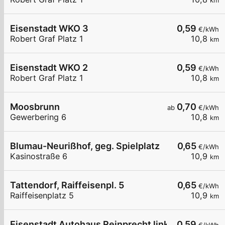
km
Eisenstadt WKO 3
0,59
€/kWh
Robert Graf Platz 1
10,8
km
Eisenstadt WKO 2
0,59
€/kWh
Robert Graf Platz 1
10,8
km
Moosbrunn
0,70
ab
€/kWh
Gewerbering 6
10,8
km
Blumau-Neurißhof, geg. Spielplatz
0,65
€/kWh
Kasinostraße 6
10,9
km
Tattendorf, Raiffeisenpl. 5
0,65
€/kWh
Raiffeisenplatz 5
10,9
km
Eisenstadt Autohaus Reinprecht links
0,59