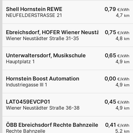
Shell Hornstein REWE
0,79
€/kWh
NEUFELDERSTRASSE 21
4,7
km
Ebreichsdorf, HOFER Wiener Neustädter Str.
0,75
€/kWh
Wiener Neustädter Straße 31-35
4,8
km
Unterwaltersdorf, Musikschule
0,65
€/kWh
Hauptplatz 1
4,9
km
Hornstein Boost Automation
0,00
€/kWh
Industriegasse III 1
4,9
km
LAT0459EVCP01
0,45
€/kWh
Wiener Neustädter Straße 36-38
4,9
km
ÖBB Ebreichsdorf Rechte Bahnzeile P&R
0,41
€/kWh
Rechte Bahnzeile
5,2
km