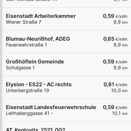
Eisenstadt Arbeiterkammer
0,59
€/kWh
Wiener Straße 7
9,8
km
Blumau-Neurißhof, ADEG
0,65
€/kWh
Feuerwehrstraße 1
9,9
km
Großhöflein Gemeinde
0,59
€/kWh
Schulgasse 1
9,9
km
Elysion - ES22 - AC rechts
0,81
€/kWh
Unterbergstraße 19
10,0
km
Eisenstadt Landesfeuerwehrschule
0,59
€/kWh
Leithaberggasse 41 -
10,1
km
AT_Keglovits_2521_002