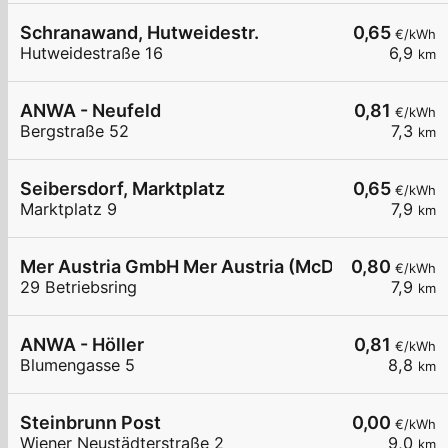
Schranawand, Hutweidestr.
0,65
€/kWh
Hutweidestraße 16
6,9
km
ANWA - Neufeld
0,81
€/kWh
Bergstraße 52
7,3
km
Seibersdorf, Marktplatz
0,65
€/kWh
Marktplatz 9
7,9
km
Mer Austria GmbH Mer Austria (McD) - Ebreichsdo
0,80
€/kWh
29 Betriebsring
7,9
km
ANWA - Höller
0,81
€/kWh
Blumengasse 5
8,8
km
Steinbrunn Post
0,00
€/kWh
Wiener Neustädterstraße 2
9,0
km