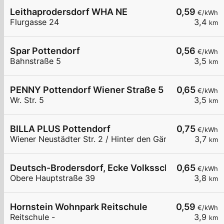
Leithaprodersdorf WHA NE
0,59
€/kWh
Flurgasse 24
3,4
km
Spar Pottendorf
0,56
€/kWh
Bahnstraße 5
3,5
km
PENNY Pottendorf Wiener Straße 5
0,65
€/kWh
Wr. Str. 5
3,5
km
BILLA PLUS Pottendorf
0,75
€/kWh
Wiener Neustädter Str. 2 / Hinter den Gärten
3,7
km
Deutsch-Brodersdorf, Ecke Volksschule
0,65
€/kWh
Obere Hauptstraße 39
3,8
km
Hornstein Wohnpark Reitschule
0,59
€/kWh
Reitschule -
3,9
km