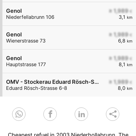
Genol
≥ 1,989
€
Niederfellabrunn 106
3,1
km
Genol
≥ 1,989
€
Wienerstrasse 73
6,8
km
Genol
≥ 1,989
€
Hauptstrasse 177
8,1
km
OMV - Stockerau Eduard Rösch-Straße 6-8
≥ 1,989
€
Eduard Rösch-Strasse 6-8
8,0
km
Cheapest refuel in 2003 Niederhollabrunn. The