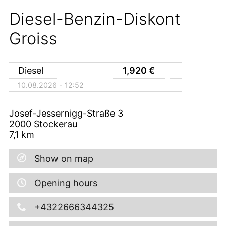
Diesel-Benzin-Diskont
Groiss
Diesel
1,920
€
10.08.2026 - 12:52
Josef-Jessernigg-Straße 3
2000
Stockerau
7,1
km
Show on map
Opening hours
+4322666344325