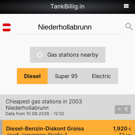
TankBillig.in
Gas stations nearby
Diesel
Super 95
Electric
Cheapest gas stations in 2003
Niederhollabrunn
Data from 10.08.2026 - 12:52
Diesel-Benzin-Diskont Groiss
1,920
€
Josef-Jessernigg-Straße 3
7,1